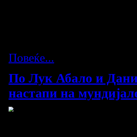
ракомет ќе биде отворен 
„Дејвид Еткинс Ентерпра
новинарите ќе биде истакн
метри должина и 30 метри 
Повеќе...
По Лук Абало и Дани
настапи на мундијал
Големата француска зве