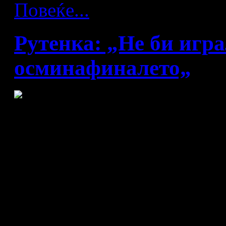
Повеќе...
Рутенка: „Не би игр
осминафиналето„
Во својот клуб се пријател
репрезентации не се соочил
во осминафиналето на мунд