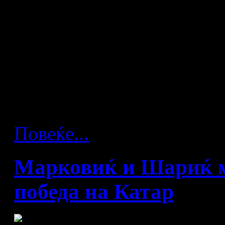
Искусниот црногорски лев
најмногу требаше постигна
да ги прокнижи првите б
пресреќен и потврди де
противник во групата и не
евентуален меч со Македон
Повеќе...
Марковиќ и Шариќ м
победа на Катар