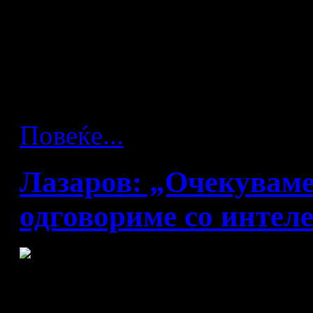
светот за 2012 година,
светското првенство во Ка
дена откако Лук Абало не
Доха, нов голем „удар„ за 
Повеќе...
Лазаров: „Очекуваме
одговориме со интел