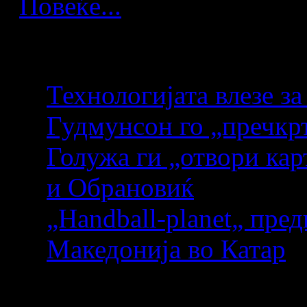
Повеќе...
Повеќе артикли...
Технологијата влезе за
Гудмунсон го „пречкр
Голужа ги „отвори кар
и Обрановиќ
„Handball-planet„ пред
Македонија во Катар
Страница 31 од 36