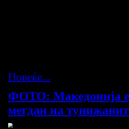
Белорусија да се сретнат. 
европски рекордени по бро
кариерата и двајцата се „су
репрезентации. Рутенка не 
во разговорот за ЕКИПА по
на дневен ред меѓу цимери
Повеќе...
ФОТО: Македонија ед
мегдан на тунижанит