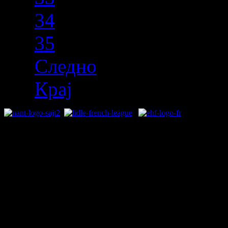
34
35
Следно
Крај