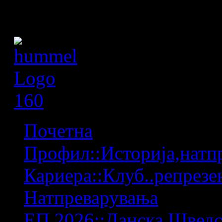
Почетна
Профил::Историја,натпр
Кариера::Клуб..репрезен
Натпреварувања
ЕП 2026::Данска,Шведс