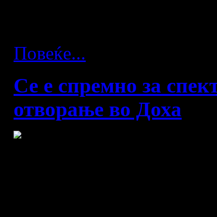
единствените селектори к
работно место во Доха.
Повеќе...
Се е спремно за спе
отворање во Доха
Големата „Лусаил спорт 
најспектакуларниот цере
еден ракометен мундијал