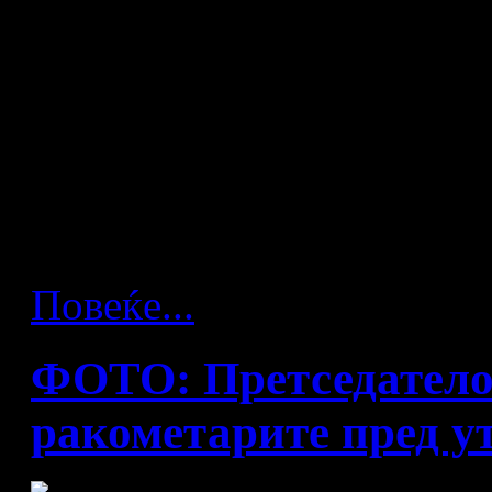
Многу тунижани живеат во 
репрезентација се очекува
вицешампион на својот кон
бројот на македонски нави
или во секој момент треба 
Повеќе...
ФОТО: Претседатело
ракометарите пред у