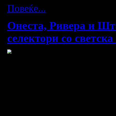
Повеќе...
Онеста, Ривера и Шт
селектори со светска
Предводникот на Франциј
беше двоен светски прв
швеѓанец Штафан Олсон кој
1999 година и селекторот 
кој пред две години со сво