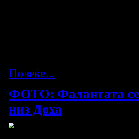
Во голема форма капитенот
со Тунис и се надева дек
кога го совладавме Чиле
почнеме едно светско прве
Повеќе...
ФОТО: Фалангата се 
низ Доха