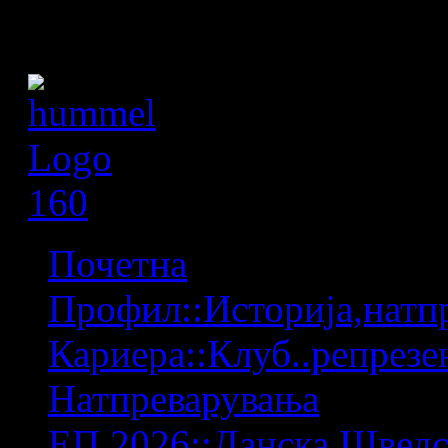
Почетна
Профил::Историја,натпр
Кариера::Клуб..репрезен
Натпреварувања
ЕП 2026::Данска,Шведс