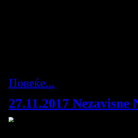
Најдобриот македонски рак
последното Светско првенс
во интервју за „prastanjeus
неговата кариера, за искус
од Европското првенство в
Повеќе...
27.11.2017 Nezavisne 