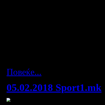
Кирил Лазаров од 2008 год
се појавува во многу камп
иницијативи на скандинавск
официјалните медиуми на 
своите почетоци, соработк
репрезентација.
Повеќе...
05.02.2018 Sport1.mk