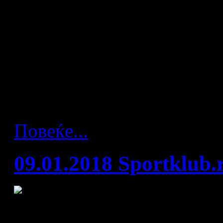
Десетина дена по завршув
во Хрватска и 11. место на
капитенот на нашит национ
интервју за Sport1 го ана
постигнатото и пропуштено
Повеќе...
09.01.2018 Sportklub.