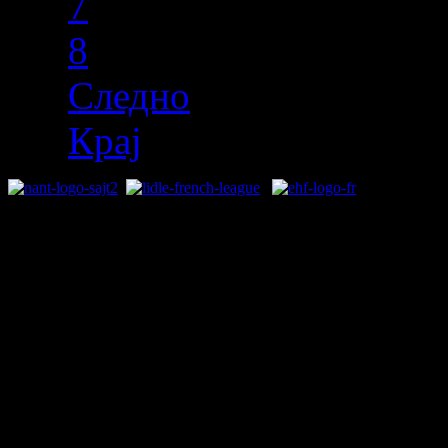
7
8
Следно
Крај