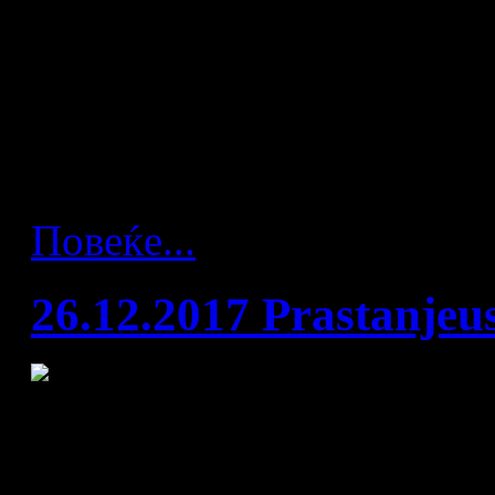
Се доближува почетокот на
ракомет во Хрватска и рас
земја. Во интервју за срсп
на националната селекција
противниците во групната 
Повеќе...
26.12.2017 Prastanjeu