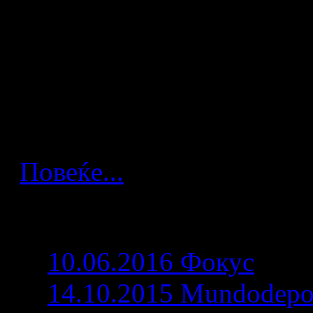
Македонскиот репрезентати
интервјуто за босанскиот 
говореше за неговите први
репрезентацијата и ракоме
Повеќе...
Повеќе артикли...
10.06.2016 Фокус
14.10.2015 Mundodepo