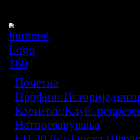
Почетна
Профил::Историја,натпр
Кариера::Клуб..репрезен
Натпреварувања
ЕП 2026::Данска,Шведс