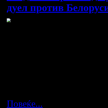
дуел против Белорус
Македонија - Русија 20:32 
Македонската ракометна р
тежок пораз на Светското 
разлика, овој пат загубивме
Повеќе...