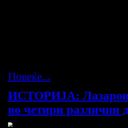
Македонската ракометна р
тежок пораз на 27. Светско
Шведска, во четвртокот (32
декласира Македонија со 38
најтешкиот за Македонија в
првенства.
Повеќе...
ИСТОРИЈА: Лазаров 
во четири различни 