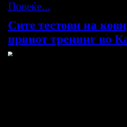
Повеќе...
Сите тестови на кови
првиот тренинг во К
Македонската експедиција 
нагтивна. Сите брзи тесто
делегацијата, стручниот ш
негативни, по што „црвено-