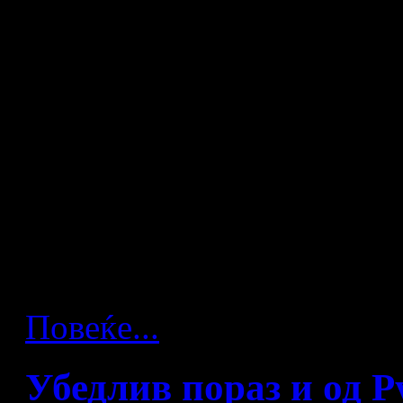
Белорусија - Македонија 3
Македонската ракометна ре
рамноправен натпревар про
нов пораз, па капутилираше
минатите порази, овој пат 
мечот, во голем дел од пр
водството, на одморот се 
Повеќе...
Убедлив пораз и од Р