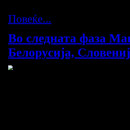
натпреварувања сметајќи г
Повеќе...
Во следната фаза Мак
Белорусија, Словениј
Македонија нема да пренес
ракометниот Мундијал, биде
многу мали се нашите шан