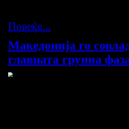
четвртфиналето.
Повеќе...
Македонија го совлад
главната групна фаз
Македонија - Чиле 32:29 (
Македонската репрезентаци
натпревар, избраниците на