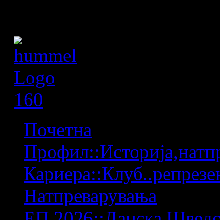
Почетна
Профил::Историја,натпр
Кариера::Клуб..репрезен
Натпреварувања
ЕП 2026::Данска,Шведс