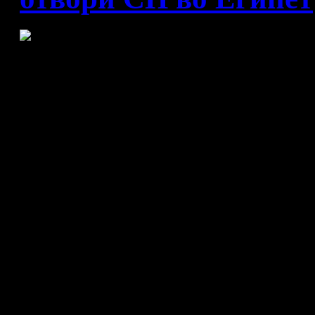
Македонија - Шведска 20:3
Македонската ракометна ре
со 32:20 (16:11) на деби н
првенство во ракомет во Е
парираа само една четврти
исплива на површина и по