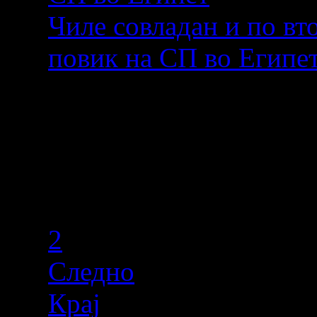
Чиле совладан и по вт
повик на СП во Египе
Страница 1 од 2
Почеток
Пред
1
2
Следно
Крај