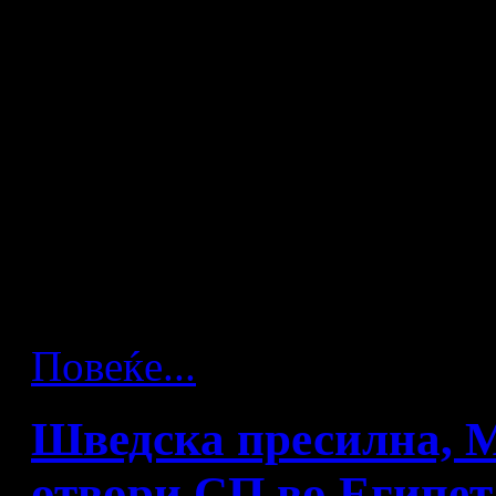
Кирил Лазаров уште еднаш
спортист. Тој на денешнио
запиша во листата на стрел
на големите смотри во чет
Повеќе...
Шведска пресилна, М
отвори СП во Египет