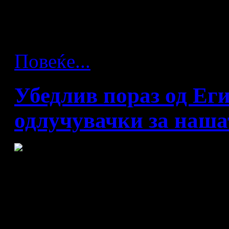
подобро издание го победии
во следниот круг на Светск
Повеќе...
Убедлив пораз од Еги
одлучувачки за наша
Египет - Македонија 38:19 