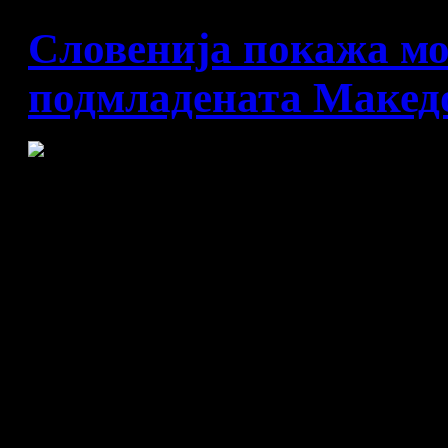
Словенија покажа мо
подмладената Макед
Македонија – Словенија 21
Македонската ракометна ре
главната групна фаза. Во г
Македонија загуби од Слове
со само една победа во че