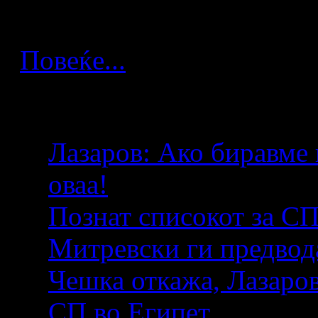
Каиро.
Повеќе...
Повеќе артикли...
Лазаров: Ако биравме 
оваа!
Познат списокот за СП
Митревски ги предвод
Чешка откажа, Лазаров
СП во Египет