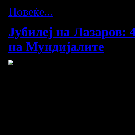
Повеќе...
Јубилеј на Лазаров: 
на Мундијалите
Капитенот на репрезентаци
Лазаров денеска го игра 40
Светските првенства, а вку