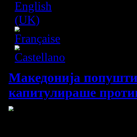
Македонија попушти
капитулираше против