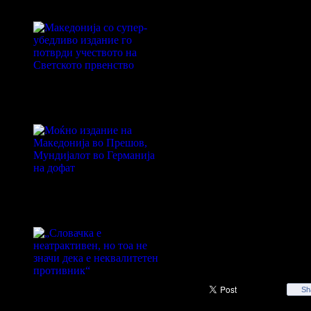
таква позиција. Нема што да
загубиме, туку може само да
добиеме. Нема да се штедиме
воопшто, ќе тргнеме да играме
видиме до каде можеме. Сака
нагласам дека оваа генерација
досега направи многу и само
Македонија со супер-убедливо
поради тоа на момците треба 
издание го потврди учеството
се даде поддршка. Поминавме
на Светското првенство
големи репрезентации и ги ми
сите тие скептици кои не веру
дека оваа генерација може да 
продолжи традицијата на наст
на големите натпреварувања.
и да се случи денеска, ние тр
да продолжиме по нашиот пат.
Играме со седум дебитанти на
Моќно издание на Македонија
првенство и треба да бидеме
во Прешов, Мундијалот во
внимателни, но од друга стран
Германија на дофат
имаме и голема самодоверба",
потенцира Лазаров.
Натпреварот кој ќе се игра во
„Таурон арената" во Краков е с
почеток во 20:30 часот.
„Словачка е неатрактивен, но
Sh
тоа не значи дека е
неквалитетен противник“