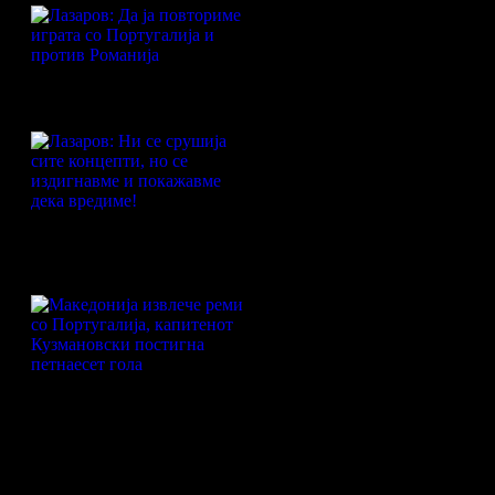
Лазаров: Да ја повториме играта
со Португалија и против Романија
Лазаров: Ни се срушија сите
концепти, но се издигнавме и
покажавме дека вредиме!
Македонија извлече реми со
Португалија, капитенот
Кузмановски постигна петнаесет
гола