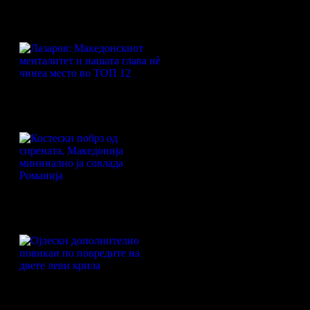
П 2026
Лазаров: Македонскиот
менталитет и нашата глава нè
чинеа место во ТОП 12
Костески побрз од сирената,
Македонија мининално ја совлада
Романија
Ојлески дополнително повикан
по повредите на двете леви крила