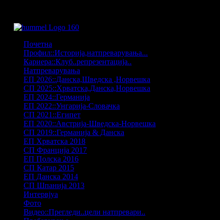
Почетна
Профил::Историја,натпреварувања...
Кариера::Клуб..репрезентација..
Натпреварувања
ЕП 2026::Данска,Шведска ,Норвешка
СП 2025::Хрватска,Данска,Норвешка
ЕП 2024::Германија
ЕП 2022::Унгарија-Словачка
СП 2021::Египет
ЕП 2020::Австрија-Шведска-Норвешка
СП 2019::Германија & Данска
ЕП Хрватска 2018
СП Франција 2017
ЕП Полска 2016
СП Катар 2015
ЕП Данска 2014
СП Шпанија 2013
Интервјуа
Фото
Видео::Прегледи..цели натпревари..