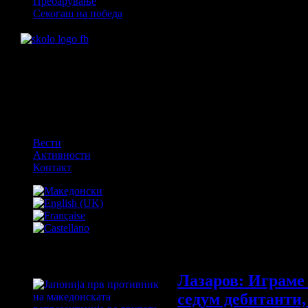
Пребарување
Секогаш на победа
OFF
Вести
Активности
Контакт
Вести
Лазаров: Играме
седум дебитанти,