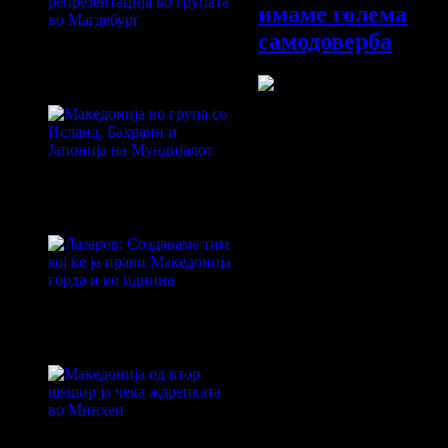
имаме голема
самодоверба
Јапонија прв противник на
македонската репрезентација
во групата во Магдебург
Машката ракометна репрезента
на Македонија со мечот проти
Норвешка вечерва ќе го старт
Македонија во група со
Светското првенство во Шведс
Исланд, Бахраин и Јапонија на
Полска.
Мундијалот
Селекторот на „црвено-жолтит
Кирил Лазаров пред денешнио
меч во Краков вели дека тие с
подготвени за ова Светско
првенство.
Лазаров: Создаваме тим кој ќе
„Ние сме подготвени за цело
ја прави Македонија горда и
Светско првенство. Ова е еде
во иднина
со репрезентација за која не т
многу да се зборува. Норвешк
2017 и 2019 играше финале на
незадоволни заминаа затоа шт
освоија злато. Секако дека и о
ќе атакуваат на златото. Во
Македонија од втор шешир ја
спортот треба да веруваш и во
чека ждрепката во Минхен
невозможното. Денеска сме во