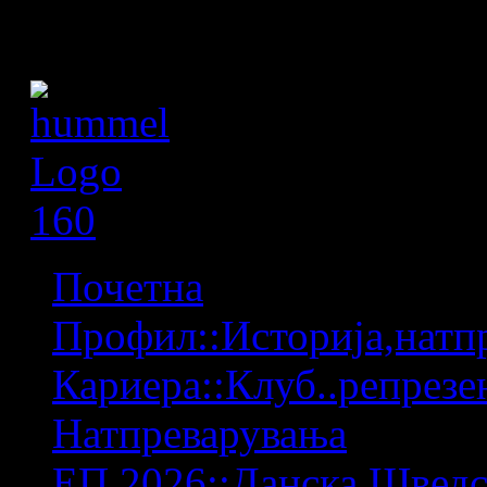
Почетна
Профил::Историја,натпр
Кариера::Клуб..репрезен
Натпреварувања
ЕП 2026::Данска,Шведс