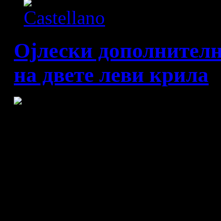
Ојлески дополнителн
на двете леви крила
Селекторот Кирил Лазаров,
леви крила, Иван Џонов и 
реагираше и повика нов игр