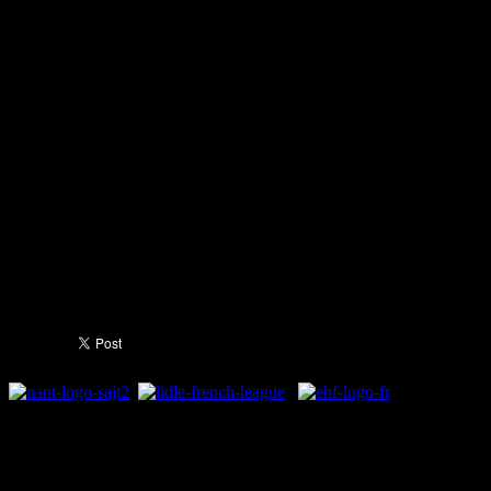
Тоа е капитенот на Охрид, 
замина за Данска. Играчот
пријателските натпревари 
Требње.
Тој треба денеска да прист
располагање за утрешниот 
последното коло во нашата