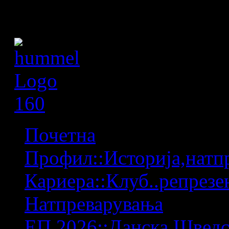
Почетна
Профил::Историја,натпр
Кариера::Клуб..репрезен
Натпреварувања
ЕП 2026::Данска,Шведс