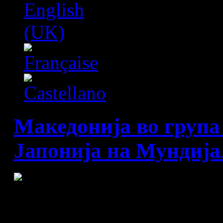
Македонија во група
Јапонија на Мундија