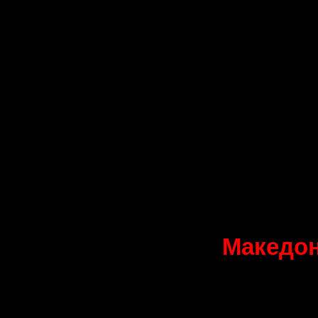
Група Б: Италија, Египет, Б
Група Ц: Хрватска, Шпанија
Група Д: Франција, Аргенти
Група Е: Шведска, Норвешка
Група Ф: Португалија, Штут
Група Г: Данска, Словенија
Група Х: Исланд,
Македон
(Магдебург)
За Македонија ова ќе биде 