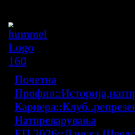
Почетна
Профил::Историја,натпр
Кариера::Клуб..репрезен
Натпреварувања
ЕП 2026::Данска,Шведс