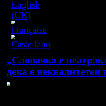
„Словачка е неатракт
дека е неквалитетен