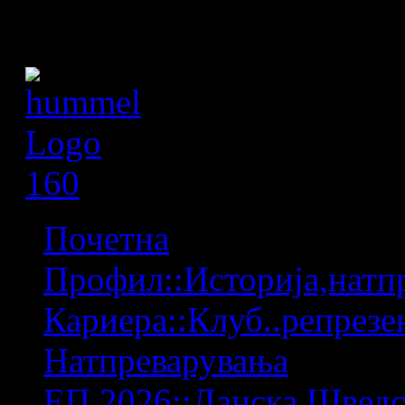
Почетна
Профил::Историја,натпр
Кариера::Клуб..репрезен
Натпреварувања
ЕП 2026::Данска,Шведс