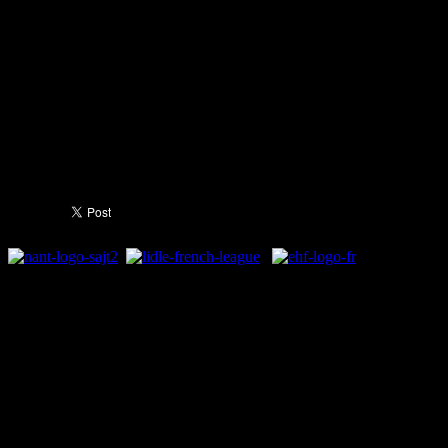
забележа дванаесет одбран
Митревски имаше седум во
Натпреварот на одлука меѓ
в недела од 18:00 часот.