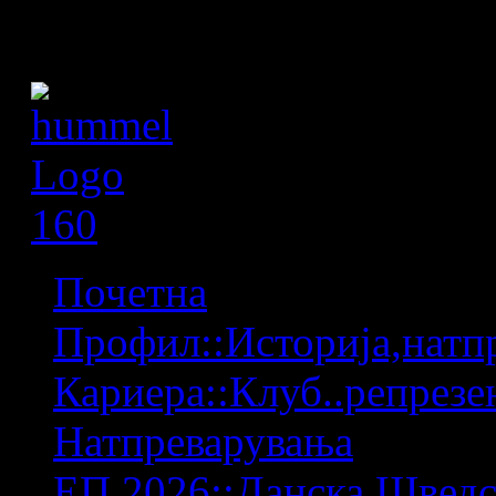
Почетна
Профил::Историја,натпр
Кариера::Клуб..репрезен
Натпреварувања
ЕП 2026::Данска,Шведс