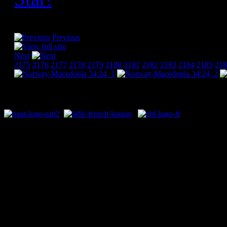
[Please activate JavaScript
Previous
Next
2175
2176
2177
2178
2179
2180
2181
2182
2183
2184
2185
218