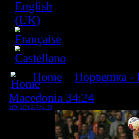
Home
»
Норвешка - 
Macedonia 34:24
» Norwa
2170
2171
2172
2173