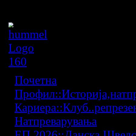
Почетна
Профил::Историја,натпр
Кариера::Клуб..репрезен
Натпреварувања
ЕП 2026::Данска,Шведс