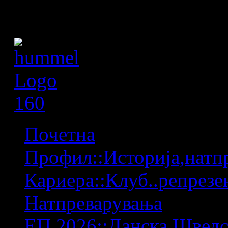
Почетна
Профил::Историја,натпр
Кариера::Клуб..репрезен
Натпреварувања
ЕП 2026::Данска,Шведс