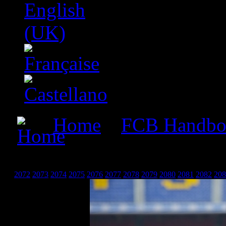
Home
»
FCB Handbo
Фудбалери_19
2072
2073
2074
2075
2076
2077
2078
2079
2080
2081
2082
208