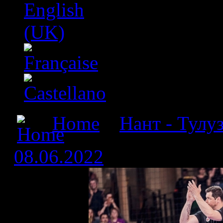
Home
»
Нант - Тулу
08.06.2022
» Проштален 