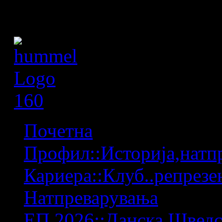
Почетна
Профил::Историја,натпр
Кариера::Клуб..репрезен
Натпреварувања
ЕП 2026::Данска,Шведс