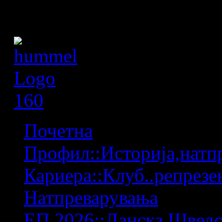
Почетна
Профил::Историја,натпр
Кариера::Клуб..репрезен
Натпреварувања
ЕП 2026::Данска,Шведс