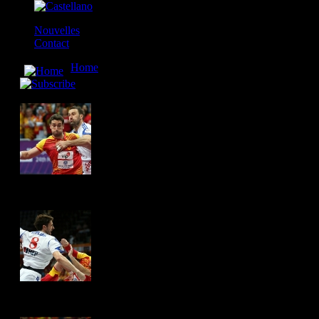
Nouvelles
Contact
Home
» Македонија - Хрватска / Macedonia - Croati
Македонија - Хрватска / Macedonia - Croatia 26:29
Hits: 4323
Hits: 4311