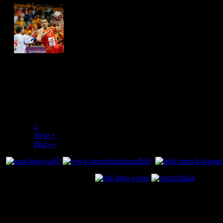
Hits: 4228
«« Start
« Prev
1
2
Next »
End »»