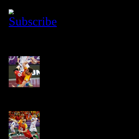
Macedonia - Croatia 26:2
Македонија - Хрватска / 
26:29
Hits: 4321