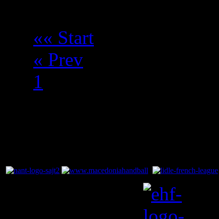
«« Start
« Prev
1
2
Next »
End »»