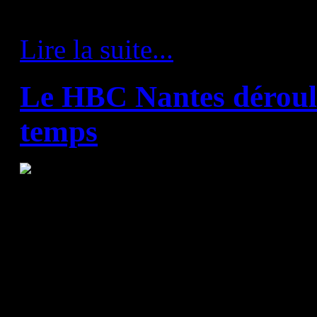
nos Nantais chez le Champio
Lire la suite...
Le HBC Nantes déroul
temps
Ivry - HBC Nantes 23:32 (1
En match décalé de cette 3è
Nantes se déplaçait à Ivry ce