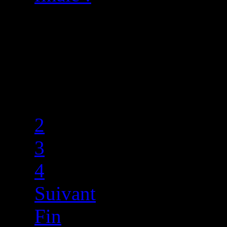
Page 1 sur 4
Début
Précédent
1
2
3
4
Suivant
Fin