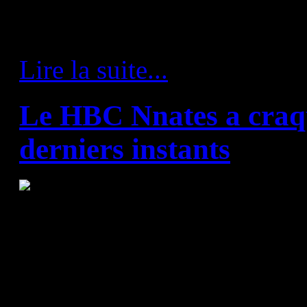
Chambéry accrochait le Nan
par un Quentin Minel inspiré.
Lire la suite...
Le HBC Nnates a craqu
derniers instants
Le rendez-vous était pris, le dé
Szeged. C'était un véritable 