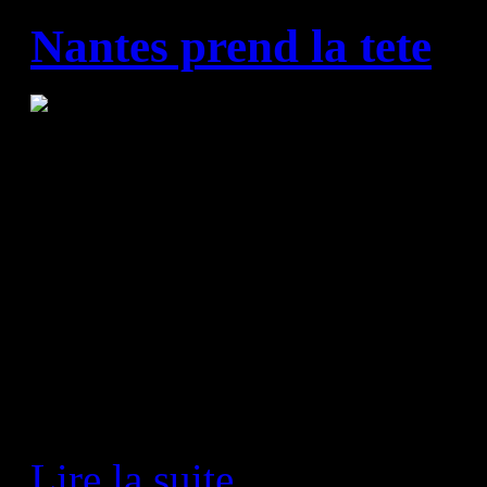
Nantes prend la tete
HBC Nantes - Dunkerque 20
Nantes a lutté pour préserve
s'imposer à domicile face à 
jeudi lors de la 2e journée 
France. Une victoire qui lui 
leadership provisoire.
Lire la suite...