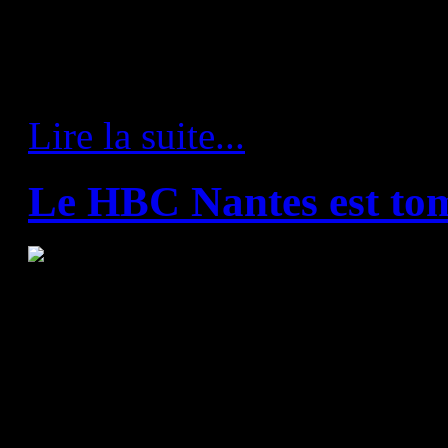
un déplacement de 5 jours c
bases, avec pour objectif de v
chemin de la victoire.
Lire la suite...
Le HBC Nantes est tom
Ce soir, le HBC Nantes et le
recevaient le SG Flensburg-H
compte de la première journ