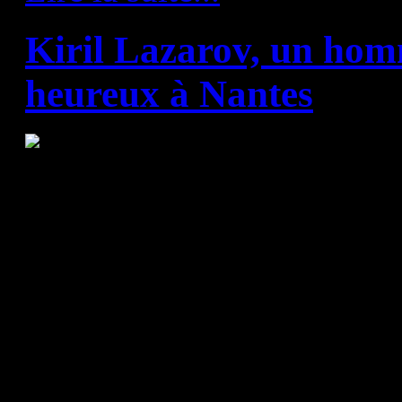
Kiril Lazarov, un hom
heureux à Nantes
Hier soir, le HBC Nantes a a
de son arrière droit Kiril Laz
supplémentaires, soit jusqu'e
est arrivé sur les bords de L