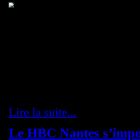
Aujourd'hui, le HBC Nantes s
parquet de Flensburg, Cham
pour y disputer sa dernière 
Un dernier match au sommet 
qualifiées, qui se battaient p
Lire la suite...
Le HBC Nantes s’impos