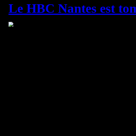
Le HBC Nantes est tom
C'était un choc attendu à Bea
et son dauphin du championn
Devant 5 902 supporters, la 
100 à l'heure, tenant toutes 
7). Les 5 premiers buts de V
rythmaient le jeu des Nantais
aidait déjà ses coéquipiers da