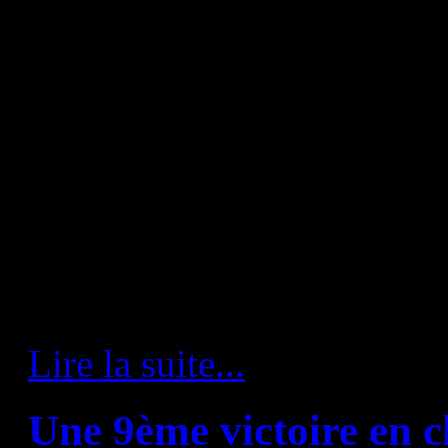
n'étais pas aisée pour cet i
qui ne parlait pas un mot de f
peu difficile au début quand j
l'aide de ses connaissance
Gurbindo, Rivera et Entrerríos
progressivement tout en co
la langue de Molière. « Je s
je savais que c'était une équi
caractère et qu'elle jouait su
Lire la suite...
Une 9ème victoire en 