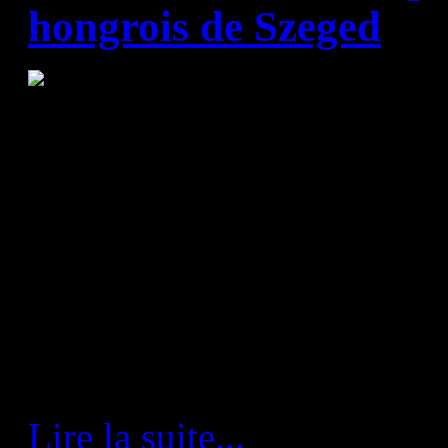
hongrois de Szeged
Ce soir, le HBC Nantes rece
Hongrie de Szeged, 2èmes d
au sommet désigné « Match 
l'EHF, qui a évidemment tenu
promesses.
Lire la suite...