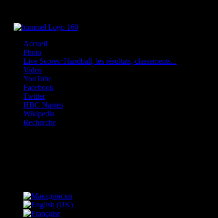
Accueil
Photo
Live Scores::Handball, les résultats, classements...
Video
YouTube
Facebook
Twitter
HBC Nantes
Wikipedia
Recherche
OFF