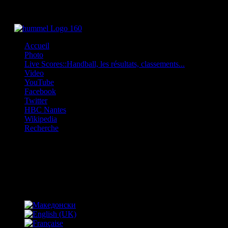
Accueil
Photo
Live Scores::Handball, les résultats, classements...
Video
YouTube
Facebook
Twitter
HBC Nantes
Wikipedia
Recherche
OFF