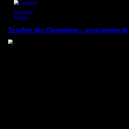
Nouvelles
Contact
Trophée des Champions : programme de 
Ce week-end, à l'Axone de Montbéliard, a lieu le traditionnel Trophée de
de cette saison 2018-2019, puisque nos joueurs y disputeront leurs pre
parfum européen : nous y retrouveront les 3 premiers du championnat fra
Ligue des Champions de la saison passée, les 3 meilleures équipes eur
Le PSG Handball, Champion de France ; Montpellier, Champion d'Europe
Champion d'Europe, voilà le programme de ce délicieux week-end dans l'
tableau, n'est autre que Saint-Raphaël, finaliste de la Coupe d'Europe. 
passé un cap.
Aujourd'hui, en demi-finale, HBC Nantes sera opposé à Montpellier, tandi
la petite finale auront lieu dimanche. Un week-end de très haute intensi
sur le parquet de Pontault-Combault.
Le programme :
Samedi 1er septembre 2018 :