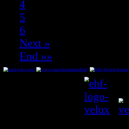
4
5
6
Next »
End »»