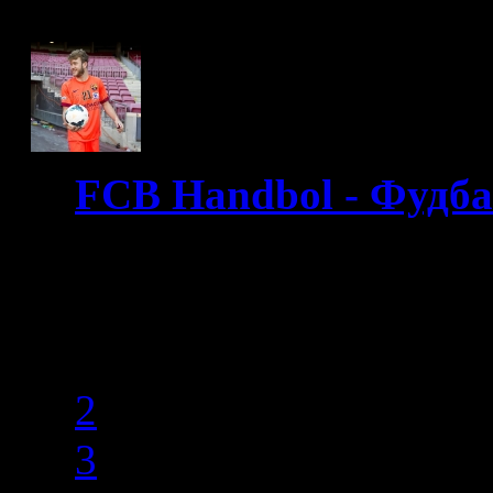
FCB Handbol - Фудб
«« Start
« Prev
1
2
3