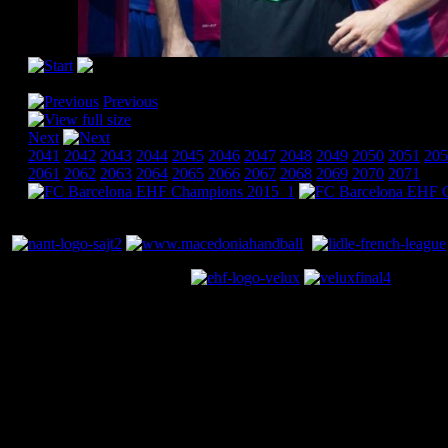
[Please activate JavaScript in order to see the slideshow]
Previous
Next
2041
2042
2043
2044
2045
2046
2047
2048
2049
2050
2051
205
2061
2062
2063
2064
2065
2066
2067
2068
2069
2070
2071
© Kiril Lazarov