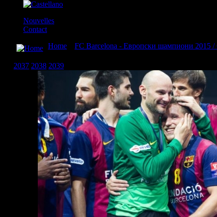
Nouvelles
Contact
Home
»
FC Barcelona - Европски шампиони 2015 / 
Champions 2015_4
2037
2038
2039