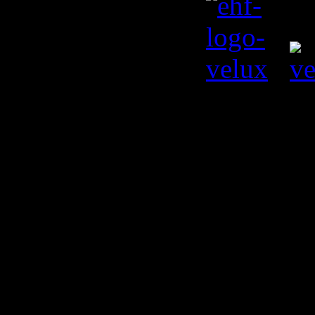
© Kiril L