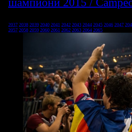
шампиони 2015 / Campeo
FC Barcelona EHF Champ
2037
2038
2039
2040
2041
2042
2043
2044
2045
2046
2047
204
2057
2058
2059
2060
2061
2062
2063
2064
2065