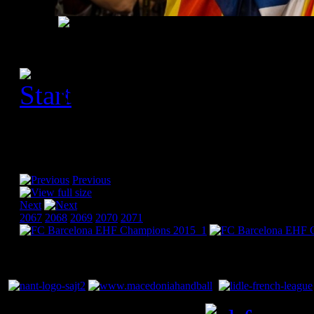
[Please activate JavaScript
slideshow]
Previous
Next
2067
2068
2069
2070
2071