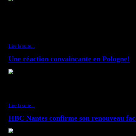
HBC Nantes - PPD Zagreb 28-27 (13-12)
Installés à la 4ème place de la poule A, les Nantais rencontraient à do
rang, pour la 8ème journée de la Velux EHF Champions League. En dépit d
H » réalisait un début de première mi-temps mitigé. Un Cyril Dumoulin qu
temps avec plusieurs remarquables arrêts (4′-9′-12′), mais quelques diffi
amenaient les deux équipes à égalité à 15 min du coup d'envoi (6-6).
Lire la suite...
Une réaction convaincante en Pologne!
Wisla Plock - HBC Nantes 30-32 (13-16)
Après une défaite difficile à digérer sur leur parquet de la Trocardière j
en se déplaçant en Pologne ce Dimanche, pour y affronter le Orlen Wisl
Lire la suite...
HBC Nantes confirme son renouveau face