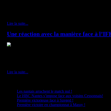
HBC Nantes - Aix 29-24 (13-13)
Face au Pays d'Aix auteur d'un très bon début de saison, le « H » rece
cette 6ème journée de LidlStarligue.
Lire la suite...
Une réaction avec la manière face à l’IF
HCB Nantes - IFK Kristianstad 34-25 (19-11)
Après une série de 3 revers inhabituelle, les hommes de Thierry Anti ava
midi, et à nouveau faire vibrer ses supporters dans une Trocardière bien 
Lire la suite...
Plus d'articles...
Les nantais arrachent le match nul !
Le HBC Nantes s’impose face aux voisins Cessonnais!
Première victorieuse face à Szeged !
Première victoire en championnat à Massy !