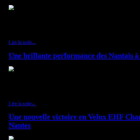
HBC Nantes - Cesson-Rennes 37-16 (18-9)
Après une trève internationale de plus d'un mois, les supporters du HBC 
l'occasion du huitieme de finale de Coupe de France face à Cesson.
Lire la suite...
Une brillante performance des Nantais 
Tremblay - HBC Nantes 33-45 (16-23)
Ce mercredi 22 novembre, les Nantais se rendaient au Palais des Sport
Championnat. Une rencontre qui s'annonçait à la portée de nos Violets...
Lire la suite...
Une nouvelle victoire en Velux EHF C
Nantes