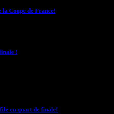
e la Coupe de France!
invite les parties à se conformer à la décision du jury
inale !
vait l'USAM Nîmes ce samedi soir, à l'occasion du 1/4
équipes se rendaient but pour but dans une partie
rmettait à Nantes de revenir et de passer en tête
ile en quart de finale!