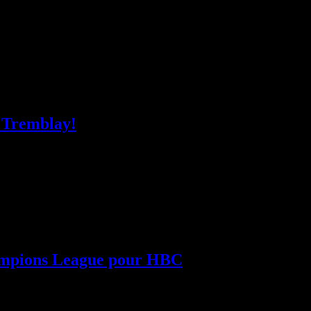
Nantes retrouvaient leurs joueurs ce mercredi soir à
à Tremblay!
s de Tremblay-en-France pour affronter les 12ème du
hampions League pour HBC