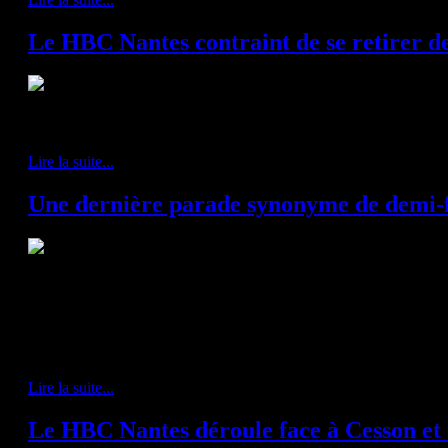
Le HBC Nantes contraint de se retirer d
Suite à la réunion de conciliation ayant eu lieu cet après-midi, le CNOSF 
d'appel.
Lire la suite...
Une dernière parade synonyme de demi-f
HBC Nantes - USAM Nîmes 27-26 (11-14)
Pour cloturer une série de match au rythme effrené, le HBC Nantes rece
de finale de Coupe de France. En début de première mi-temps, les deux 
plutôt serrée. Nîmes prenait rapidement l'avantage puis Julian Emonet pe
grâce à deux buts consécutifs (13' 6-5).
Lire la suite...
Le HBC Nantes déroule face à Cesson et f