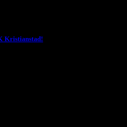
vait un gros morceaux du championnat à l'occasion de
K Kristianstad!
ient à coeur de se refaire une santé ce mercredi après-
garnie.