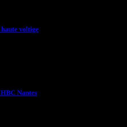
haute voltige
s Champions, qui donne officiellement le coup d'envoi
miers matchs officiels. Un Trophée des Champions au
nçais, qui représentent également, le podium de la
opéennes de 17-18.
 et le HBC Nantes, Vice-
e HBC Nantes
, le HBC Nantes recevait le HC Meshkov Brest à la
compétition.