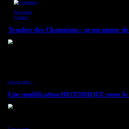
Nouvelles
Contact
Trophée des Champions : programme de 
Ce week-end, à l'Axone de Montbéliard, a lieu le traditionnel Trophée de
de cette saison 2018-2019, puisque nos joueurs y disputeront leurs pre
parfum européen : nous y retrouveront les 3 premiers du championnat fra
Ligue des Champions de la saison passée, les 3 meilleures équipes eur
Le PSG Handball, Champion de France ; Montpellier, Champion d'Europe
Lire la suite...
Une qualification HISTORIQUE pour l
À l'occasion du 1/8 de finale retour de la Velux EHF Champions League
Trocardière. L'enjeu ? Une qualification historique en 1/4 de finale de la 
Lire la suite...