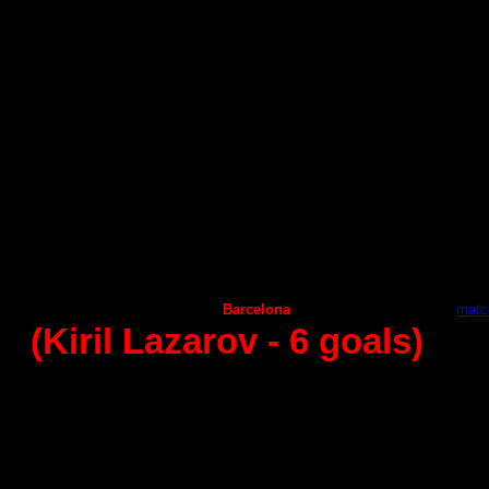
8 - round (26.10.2014)
Aragon
Naturhouse La Rioja
27
:
33
Helvetia Anaitasuma
А
demar Leon
27
:
24
А
ngel Ximenez
Granollers
25
:
26
Frigorifikos Morazzo
Guadalajara
25:24
С
iudad Encantada
Juanfersa
29
:
26
Puerto Sagunto
Vila de Aranda
27:26
Huesca
Seguros Zamora
35
:
27
Benidorm
Barcelona
25
:
28 -
matc
(Kiril Lazarov
- 6
goals)
9 - round (08.11.2014)