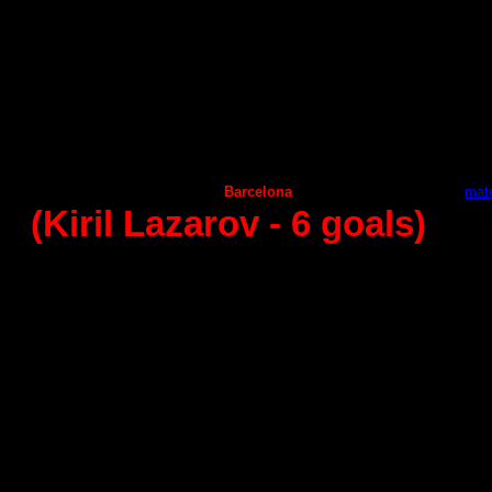
Aragon
Helvetia Anaitasuma
27
:
25
Ademar Leon
А
ngel Ximenez
36
:
29
Granollers
Frigorificos Morazzo
31
:
27
Guadalajara
С
iudad Encantada
26:20
Juanfersa
Puerto Sagunto
22
:
28
Vila de Aranda
Huesca
32:29
Seguros Zamora
Benidorm
25:33
Naturhouse La Rioja
Barcelona
23
:
34 -
matc
(Kiril Lazarov
- 6
goals)
10 - round (15.11.2014)
Helvetia Anaitasuma
Naturhouse La Rioja
23
:
31
А
ngel Ximenez
А
ragon
28
:
22
Frigorifikos Morazzo
А
demar Leon
30
:
30
С
iudad Encantada
Granollers
30:23
Puerto Sagunto
Guadalajara
37
:
31