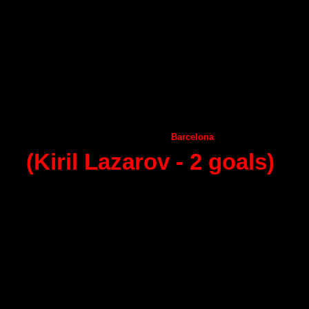
25 - round (11.04.2015)
Naturhouse La Rioja
Helvetia
Anaitasuma
А
ragon
А
ngel Ximenez
А
demar Leon
Frigorificos Morazzo
Granollers
С
iudad Encantada
Guadalajara
Puerto Sagunto
Juanfersa
Huesca
Vila de Aranda
Benidorm
Seguros Zamora
Barcelona
(Kiril Lazarov -
2
goals)
26 - round (18.04.2015)
Angel Ximenez
Helvetia
Anaitasuma
Frigorificos Morazzo
А
ragon
С
iudad Encantada
А
demar Leon