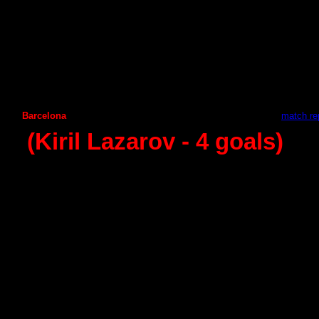
Granollers
А
demar Leon
30
:
23
Guadalajara
А
ragon
31
:
30
Juanfersa
Helvetia Anaitasuma
22
:
23
Vila de Aranda
А
ngel Ximenez
30:30
Seguros Zamora
Frigorificos Morazzo
29
:
36
Benidorm
Puerto Sagunto
31:32
Naturhouse La Rioja
Huesca
24
:
27
Barcelona
С
iudad Encantada
28
:
36 -
match re
(Kiril Lazarov
- 4
goals)
6 - round (11.10.2014)
Ademar Leon
Naturhouse La Rioja
21
:
33
А
ragon
Granollers
15
:
23
Helvetia Anaitasuma
Guadalajara
25
:
22
А
ngel Ximenez
Juanfersa
27:20
Frigorificos Morazzo
Vila de Aranda
28
:
24