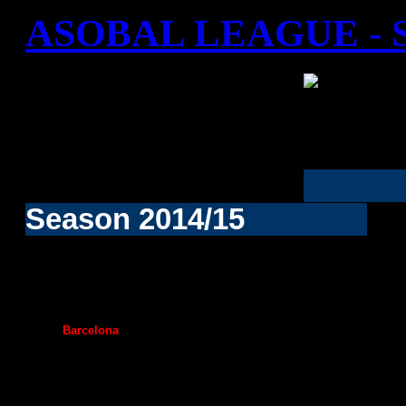
ASOBAL LEAGUE - Se
Season 2014/15
1
Barcelona
60
2
Naturhouse La Rioja
48
3
Granollers
43