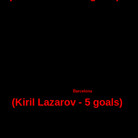
20 - round (07.03.2015)
Ademar Leon
Granollers
А
ragon
Guadalajara
Helvetia
Anaitasuma
Juanfersa
А
ngel Ximenez
Vila de Aranda
Frigorifikos Morazzo
Benidorm
Puerto Sagunto
С
iudad Encantada
Huesca
Natouhouse La Rioja
Ciudad Encantada
Barcelona
(Kiril Lazarov -
5
goals)