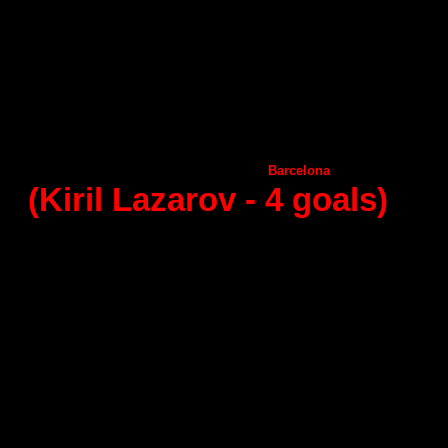
Frigorificos Morazzo
Naturhouse La Rioja
А
ngel Ximenez
С
iudad Encantada
Helvetia
Anaitasuma
Puerto Sagunto
А
ragon
Huesca
А
demar Leon
Benidorm
Guadalajara
Seguros Zamora
Juanfersa
Vila de Aranda
Granollers
Barcelona
(Kiril Lazarov -
4
goals)
30 - round (23.05.2015)
Ciudad Encantada
Frigorificos Morazzo