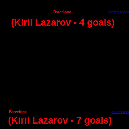
С
iudad Encantada
Puerto Sagunto
23
:
28
Helvetia Anaitasuma
Barcelona
30
:
43-
match repor
(Kiril Lazarov
- 4
goals)
3 - round (20.09.2014)
Guadalajara
Granollers
30
:
36
Juanfersa
А
demar Leon
26
:
31
Vila de Aranda
А
ragon
33
:
24
Seguros Zamora
Helvetia Anaitasuma
25:24
Benidorm
Frigorificos Morazzo
30
:
27
Huesca
С
iudad Encantada
28:21
Naturhouse la Rioja
Puerto Sagunto
33
:
25
Barcelona
А
ngel Ximenez
31
:
16 -
match repo
(Kiril Lazarov
- 7
goals)