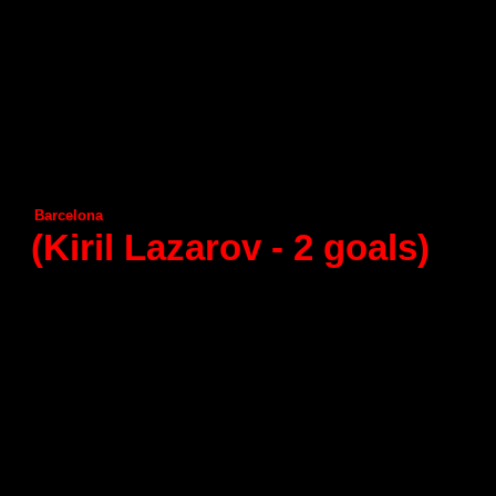
21 - round (10.03.2015)
Naturhouse La Rioja
А
demar Leon
Granollers
А
ragon
Guadalajara
Helvetia
Anaitasuma
Juanfersa
А
ngel Ximenez
Vila de Aranda
Frigorificos Morazzo
Seguros Zamora
С
iudad Encantada
Benidorm
Huesca
Barcelona
Puerto Sagunto
(Kiril Lazarov
- 2
goals)
22 - round (24.03.2015)
Aragon
А
demar Leon
Helvetia
Anaitasuma
Granollers
Angel Ximenez
Guadalajara
Frigorificos Morazzo
Juanfersa