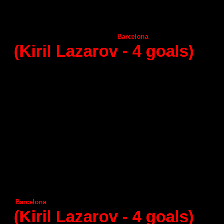
Frigorificos Morazzo
Benidorm
3
С
iudad Encantada
Huesca
2
Puerto Sagunto
Naturhouse La Rioja
3
А
ngel Himenez
Barcelona
1
(Kiril Lazarov -
4
goals)
19 - round (28.02.2015)
Naturhouse La Rioja
Granollers
Guadalajara
Аdemar Leon
Juanfersa
А
ragon
Vila de Aranda
Helvetia
Anaitasuma
Seguros Zamora
А
ngel Ximenez
Benidorm
С
iudad Encantada
Huesca
Puerto Sagunto
Barcelona
Frigorificos Morazzo
(Kiril Lazarov -
4
goals)