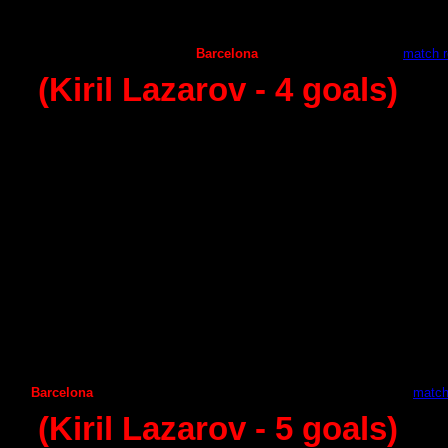
С
iudad Encantada
Seguros Zamora
28:22
Huesca
Benidorm
23
:
21
Puerto Sagunto
Barcelona
27
:
45 -
match r
(Kiril Lazarov
- 4
goals)
7 - round (11.10.2014)
Ademar Leon
А
ragon
28
:
28
Granollers
Helvetia Anaitasuma
30
:
29
Guadalajara
А
ngel Ximenez
22
:
21
Juanfersa
Frigorificos Morazzo
24:25
Vila de Aranda
С
iudad Encantada
23
:
24
Seguros Zamora
Puerto Sagunto
26:33
Naturhouse La Rioja
Benidorm
33
:
23
Barcelona
Huesca
42
:
29 -
match
(Kiril Lazarov
- 5
goals)