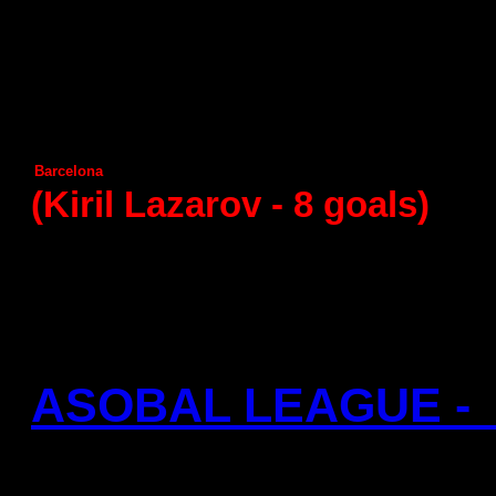
Puerto Sagunto
А
ngel Ximenez
Huesca
Helvetia
Anaitasuma
Benidorm
А
ragon
Seguros Zamora
Granollers
Vila de Aranda
Guadalajara
Naturhouse La Rioja
Juanfersa
Barcelona
А
demar Leon
(Kiril Lazarov -
8
goals)
ASOBAL LEAGUE - 