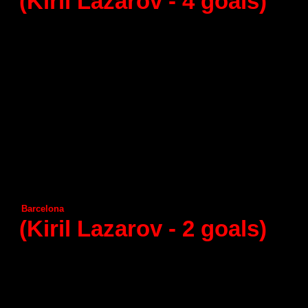
(Kiril Lazarov -
4
goals)
28 - round (09.05.2015)
Frigorificos Morazzo
А
ngel Ximenez
С
iudad Encantada
Helvetia
Anaitasuma
Puerto Sagunto
А
ragon
Huesca
А
demar Leon
Benidorm
Granollers
Seguros Zamora
Juanfersa
Vila de Aranda
Naturhouse La Rioja
Barcelona
Guadalajara
(Kiril Lazarov -
2
goals)
29 - round (16.05.2015)