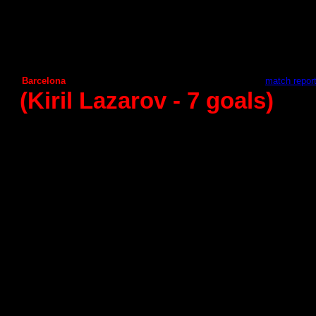
Puerto Sagunto
Frigorificos Morazzo
21:25
Naturhouse La Rioja
Ciudad Encantada
29
:
26
Barcelona
А
ragona
42
:
25 -
match repor
(Kiril Lazarov
- 7
goals
)
2 - round (13.09.2014)
Guadalajara
Naturhouse La Rioja
27
:
29
Granollers
Juanfersa
27
:
19
А
demar Leon
Vila de Aranda
31
:
31
А
ragon
Seguros Zamora
23:30
Frigorificos Morazzo
Huesca
30
:
27
А
ngel Ximenez
Benidorm
21:22