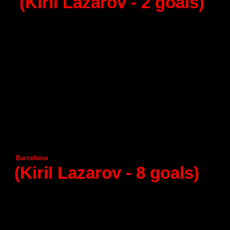
(Kiril Lazarov -
2
goals)
24 - round (04.04.2015)
Helvetia
Anaitasuma
Aragon
А
ngel Ximenez
А
demar Leon
Frigorificos Morazzo
Granollers
С
iudad Encantada
Guadalajara
Puerto Sagunto
Juanfersa
Huesca
Vila de Aranda
Benidorm
Seguros Zamora
Barcelona
Naturhouse La Rioja
(Kiril Lazarov -
8 goals
)