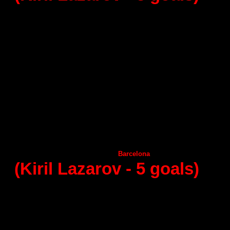
16 - round (07.02.2015)
Guadalajara
Juanfersa
25
:
Granollers
Vila de Aranda
27
:
А
demar Leon
Seguros Zamora
32
:
Helvetia
Anaitasuma
Benidorm
21:
А
ngel Ximenez
Huesca
32
:
Frigorificos Morazzo
Puerto Sagunto
27:
Ciudad Encantada
Naturhouse La Rioja
24:
А
ragon
Barcelona
27
:
(Kiril Lazarov -
5
goals)
17 - round (14.02.2015)