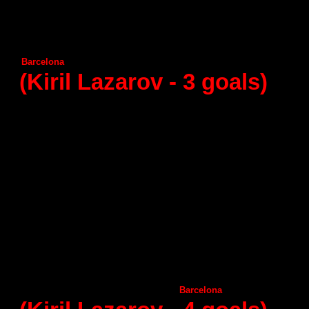
Puerto Sagunto
Granollers
Huesca
Guadalajara
Benidorm
Juanfersa
Seguros Zamora
Naturhouse La Rioja
Barcelona
Vila de Aranda
(Kiril Lazarov -
3 goals
)
27 - round (25.04.2015)
Naturhouse La Rioja
А
ngel Ximenez
Helvetia
Anaitasuma
Frigorificos Morazzo
А
ragon
С
iudad Encantada
А
demar Leon
Puerto Sagunto
Guadalajara
Benidorm
Granollers
Huesca
Vila de Aranda
Seguros Zamora
Juanfersa
Barcelona