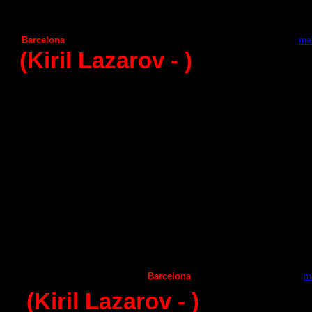
Huesca
Juanfersa
24:23
Benidorm
Vila de Aranda
26:23
Barcelona
Seguros Zamora
38
:
25 -
mat
(Kiril Lazarov
-
)
11 - round (22.11.2014)
Helvetia Anaitasuma
А
ngel Ximenez
33
:
28
А
ragon
Frigorificos Morazzo
26
:
27
А
demar Leon
С
iudad Encantada
35
:
27
Granollers
Puerto Sagunto
33:31
Guadalajara
Huesca
24
:
29
Juanfersa
Benidorm
21:21
Naturhouse La Rioja
Seguros Zamora
30:18
Vila de Aranda
Barcelona
27
:
32 -
m
(Kiril Lazarov
-
)