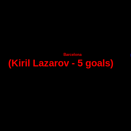
Angel Ximenez
Frigorificos Morazzo
28
:
21
Helvetia Anaitasuma
С
iudad Encantada
32
:
27
А
ragon
Puerto Sagunto
27
:
28
А
demar Leon
Huesca
35:32
Juanfersa
Seguros Zamora
27
:
25
Granollers
Benidorm
30:25
Naturhouse La Rioja
Vila de Aranda
35:34
Guadalajara
Barcelona
31
:
41 -
(Kiril Lazarov -
5
goals)
14 - round (09.12.2014)
Naturhouse La Rioja
Frigorifikos Morazzo
32
:
25
С
iudad Encantada
А
ngel Ximenez
32
:
27
Puerto Sagunto
Helvetia Anaitasuma
25
:
33
Benidorm
А
demar Leon
27:33