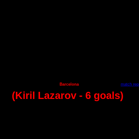
4 - round (27.09.2014)
Granollers
Naturhouse la Rioja
30
:
23
А
demar Leon
Guaadalajara
31
:
30
А
ragon
Juanfersa
22
:
23
Helvetia Anaitasuma
Vila de Aranda
30:30
А
ngel Ximenez
Seguros Zamora
29
:
36
Puerto Sagunto
Huesca
31:32
Ciudad Encantada
Benidorm
24
:
27
Frigorificos Morazzo
Barcelona
28
:
36 -
match rep
(Kiril Lazarov
- 6
goals)
5 - round (04.10.2014)