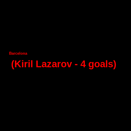
Naturhouse La Rioja
Guadalajara
4
Juanfersa
Granollers
2
Vila de Aranda
А
demar Leon
3
Seguros Zamora
А
ragon
22
Benidorm
А
ngel Ximenez
1
Huesca
Frigorifikos Morazzo
23
Puerto Sagunto
Ciudad Encantada
29
Barcelona
Helvetia
Anaitasuma
3
(Kiril Lazarov -
4
goals)
18 - round (21.02.2015)
Granollers
Guadalajar
а
2
А
demar Leon
Juanfersa
2
А
ragon
Vila de Aranda
3
Helvetia
Anaitasuma
Seguros Zamora
2