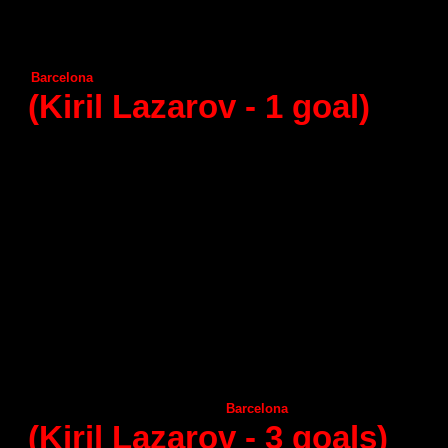
Seguros Zamora
Guadalajara
22
:
25
Vila de Aranda
Juanfersa
30:27
Huesca
А
ragon
28:30
Barcelona
Granollers
43
:
28
(Kiril Lazarov -
1
goal)
15 - round (12.12.2014)
Frigorificos Morazzo
Ciudad Encantada
31
:
2
А
ngel Ximenez
Puerto Sagunto
33
:
2
Helvetia Anaitasuma
Huesca
25
:
2
А
ragon
Benidorm
31:3
Granollers
Seguros Zamora
20
:
2
Guadalajara
Vila de Aranda
31:2
Juanfersa
Naturhouse La Rioja
28:3
А
demar Leon
Barcelona
37
:
4
(Kiril Lazarov -
3
goals)