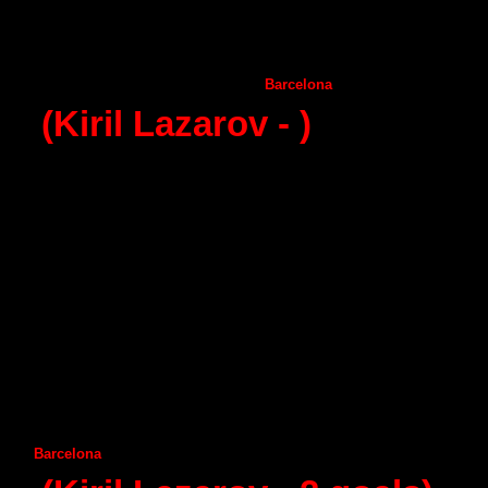
С
iudad Encantada
Vila de Aranda
Puerto Sagunto
Seguros Zamora
Benidorm
Naturhouse La Rioja
Huesca
Barcelona
(Kiril Lazarov
-
)
23 - round (31.03.2015)
Naturhouse La Rioja
Aragon
А
demar Leon
Helvetia
Anaitasuma
Granollers
А
ngel Ximenez
Guadalajara
Frigorificos Morazzo
Juanfersa
Ciudad Encantada
Vila de Aranda
Puerto Sagunto
Seguros Zamora
Huesca
Barcelona
Benidorm