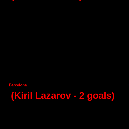
12 - round (29.11.2014)
Angel Ximenez
Naturhouse la Rioja
31
:
33
Frigorifikos Morazzo
Helvetia Anaitasuma
29
:
32
С
iudad Encantada
А
ragon
28
:
27
Puerto Sagunto
А
demar Leon
42:37
Huesca
Granollers
25
:
26
Benidorm
Guadalajara
26:24
Seguros Zamora
Vila de Aranda
24:23
Barcelona
Juanfersa
40
:
25 -
(Kiril Lazarov -
2
goals)
13 - round (06.12.2014)