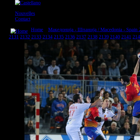
Nouvelles
Contact
Home
»
Македонија - Шпанија / Macedonia - Spain 
2131
2132
2133
2134
2135
2136
2137
2138
2139
2140
2141
214