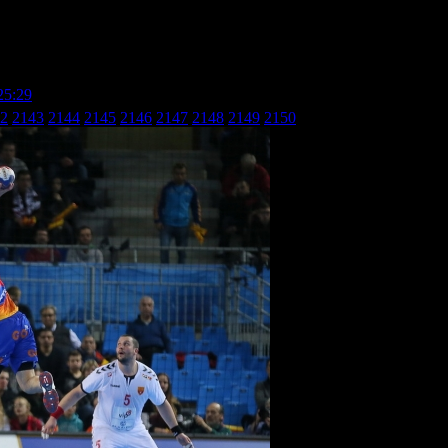
25:29
» Macedonia - Spain 25:29_21
2
2143
2144
2145
2146
2147
2148
2149
2150