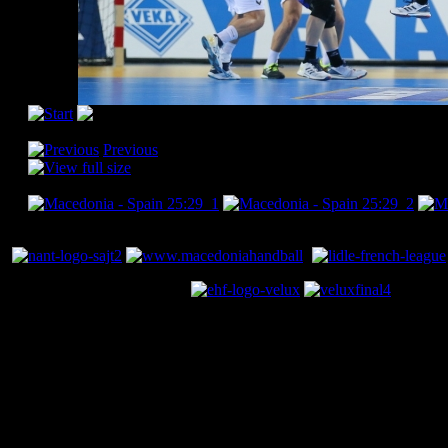
[Please activate JavaScript in order to see the slideshow]
Previous