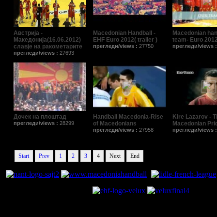
Австрија -
Macedonian Handball -
Macedonian han
Македонија(16.06.2012)
EHF Еuro 2012( trailer )
team- Euro 201
славје на ракометарите
прегледи/views :
27750
прегледи/views 
прегледи/views :
27693
Дочек на плоштад
Handball Macedonia-Rise
Kire Lazarov - 
прегледи/views :
28299
of Macedonians
Macedonian Pri
прегледи/views :
27958
прегледи/views 
Start
Prev
1
2
3
4
Next
End