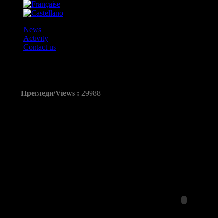
News
Activity
Contact us
Георгиевски: „Престиж е да се игра с
Прегледи/Views :
29988