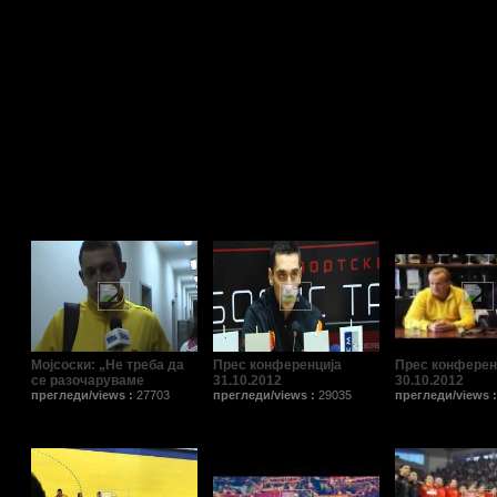
Поврзани видеа/Related Videos
Мојсоски: „Не треба да
Прес конференција
Прес конферен
се разочаруваме
31.10.2012
30.10.2012
прегледи/views :
27703
прегледи/views :
29035
прегледи/views 