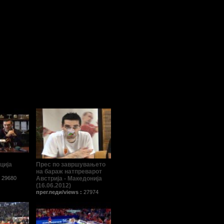
ција
Прес по завршувањето
на бараж натпреварот
:
29680
Австрија - Македонија
(16.06.2012)
прегледи/views :
27974