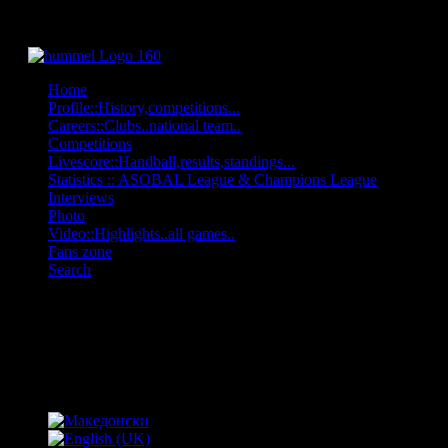
Home
Profile::History,competitions...
Careers::Clubs..national team..
Competitions
Livescore::Handball,results,standings...
Statistics :: ASOBAL League & Champions League
Interviews
Photo
Video::Highlights..all games..
Fans zone
Search
OFF