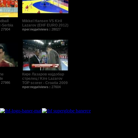
dball
Mikkel Hansen VS Kiril
2-Serbia
Lazarov (EHF EURO 2012)
:
27904
прегледи/views :
28027
The
Кире Лазаров најдобар
de
стрелец / Kire Lazarov
:
27986
TOP scorer - Croatia 2009
прегледи/views :
27604