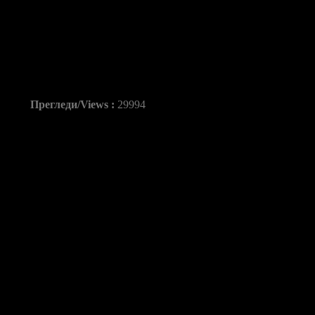
Георгиевски: „Прести
со светскиот првак„
Прегледи/Views :
29994