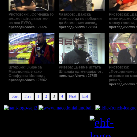
Ристовски: „Со Чешка го
Лазаров: „Данска
Ристовски: „Да
имаме најтешкиот меч
можеше да не победи и
лимитираме Ха
на ова ЕУРО„
да бевме вистински„
малку голови„
прегледи/views :
27326
прегледи/views :
27584
прегледи/views 
Штербик: „Кире за
Ривера: „Бевме истата
Ристовски:
Македонија е како
Шпанија од мундијалот„
„Потфрливме, 
Олафур за Исланд„
прегледи/views :
27785
игравме со мно
прегледи/views :
27662
ривал„
прегледи/views 
Start
Prev
1
2
3
4
Next
End