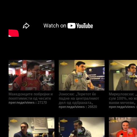
Поврзани видеа/Relat
Македонците побројни и
Јоноски: „Теретот ќе
Миркуловски: 
пооптимисти од чесите
падне на централниот
сум 100%, но ж
прегледи/views :
27170
дел од одбраната„
вакви мечеви„
прегледи/views :
26820
прегледи/views 