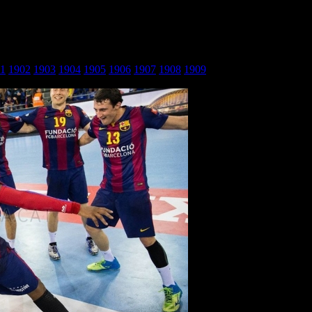
ona - Zagreb_22
1
1902
1903
1904
1905
1906
1907
1908
1909