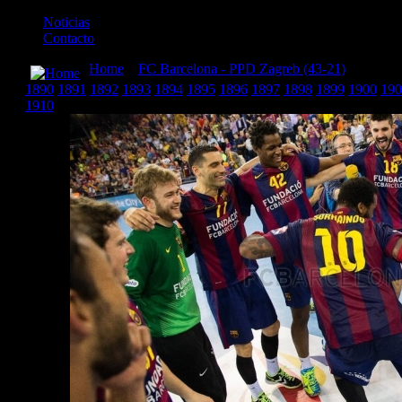
Noticias
Contacto
Home
»
FC Barcelona - PPD Zagreb (43-21)
» Barcel
1890
1891
1892
1893
1894
1895
1896
1897
1898
1899
1900
190
1910