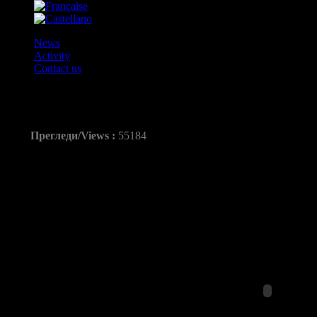
News
Activity
Contact us
Barça Lassa - Guadalajara (40-24)
Прегледи/Views :
55184