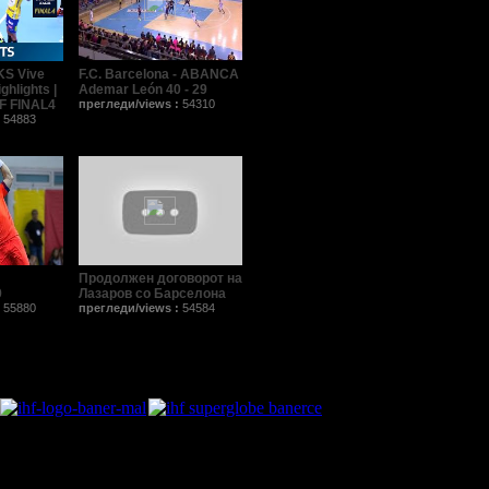
KS Vive
F.C. Barcelona - ABANCA
ghlights |
Ademar León 40 - 29
F FINAL4
прегледи/views :
54310
:
54883
Продолжен договорот на
9
Лазаров со Барселона
:
55880
прегледи/views :
54584