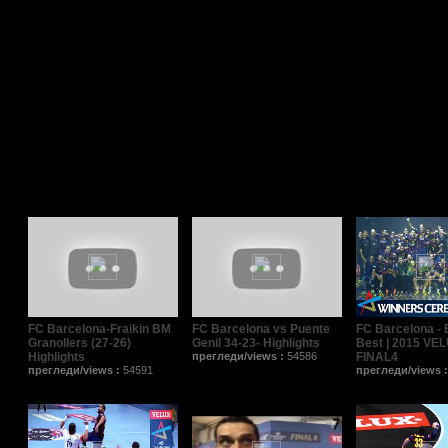
Поврзани видеа/Related Videos
FC Barcelona-Fraikin BM
FC Barcelona vs Puente
FC Barcelona - 
Granollers (27-26)
Genil 34-23- Highlights
Best | 2015 VE
Highlights
прегледи/views :
54586
FINAL4
прегледи/views :
54591
прегледи/views 