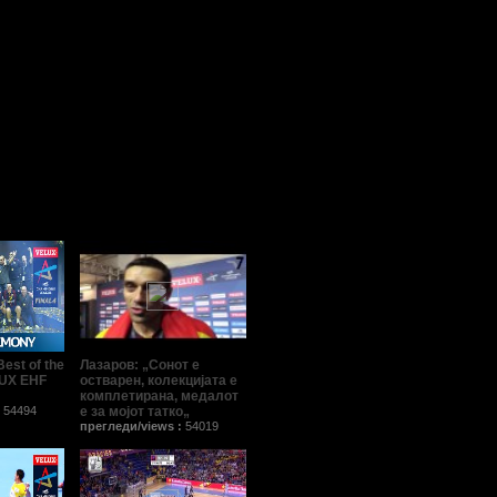
Best of the
Лазаров: „Сонот е
LUX EHF
остварен, колекцијата е
комплетирана, медалот
:
54494
е за мојот татко„
прегледи/views :
54019