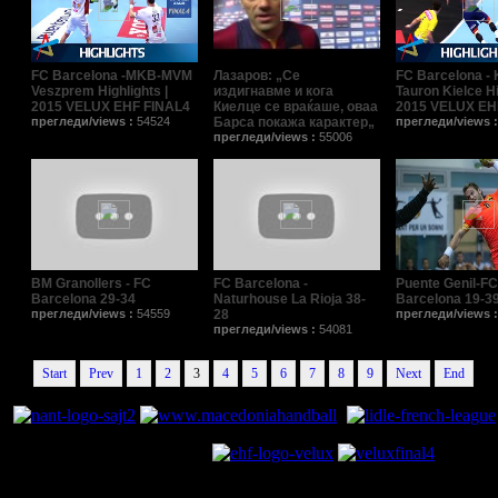
FC Barcelona -MKB-MVM
Лазаров: „Се
FC Barcelona - 
Veszprem Highlights |
издигнавме и кога
Tauron Kielce Hi
2015 VELUX EHF FINAL4
Киелце се враќаше, оваа
2015 VELUX EH
прегледи/views :
54524
Барса покажа карактер„
прегледи/views 
прегледи/views :
55006
BM Granollers - FC
FC Barcelona -
Puente Genil-FC
Barcelona 29-34
Naturhouse La Rioja 38-
Barcelona 19-3
прегледи/views :
54559
28
прегледи/views 
прегледи/views :
54081
Start
Prev
1
2
3
4
5
6
7
8
9
Next
End