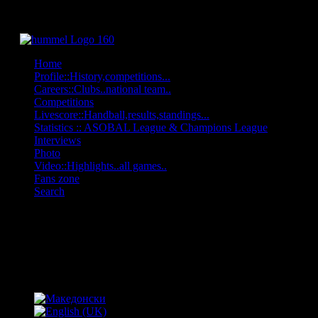
Home
Profile::History,competitions...
Careers::Clubs..national team..
Competitions
Livescore::Handball,results,standings...
Statistics :: ASOBAL League & Champions League
Interviews
Photo
Video::Highlights..all games..
Fans zone
Search
OFF