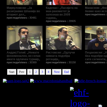
Миркуловски: „Ја
Каденас: „Пасијата на
Манасков: „Физ
разигравме Шпанија во
мак-ракометот ја
бевме како исл
вториот дел„
запознав во 2009
прегледи/views 
прегледи/views :
30481
година„
прегледи/views :
29905
Андреј Голиќ: „Немате
Ристовски: „Одлучи
Пецаковски: „У
феноменален, но сепак
нивната подобра
беа подобри од
имате одличен турнир„
ротација„
сите сегменти„
прегледи/views :
30369
прегледи/views :
30158
прегледи/views 
Start
Prev
1
2
3
4
Next
End