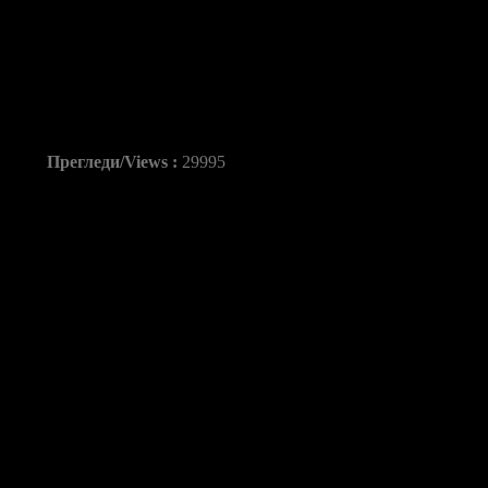
Георгиевски: „Прести
со светскиот првак„
Прегледи/Views :
29995