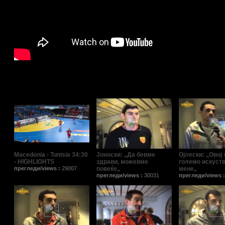
Поврзани видеа/Relat
Macedonia - Tunisia 34:30
Јоноски: „Да бевме
Ојлески: „Овој 
- HIGHLIGHTS
здрави, можевме
големо искуств
прегледи/views :
29007
повеќе„
мене„
прегледи/views :
30031
прегледи/views 