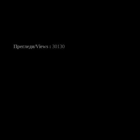
Ристовски: „Одлучи 
подобра ротација„
Прегледи/Views :
30130