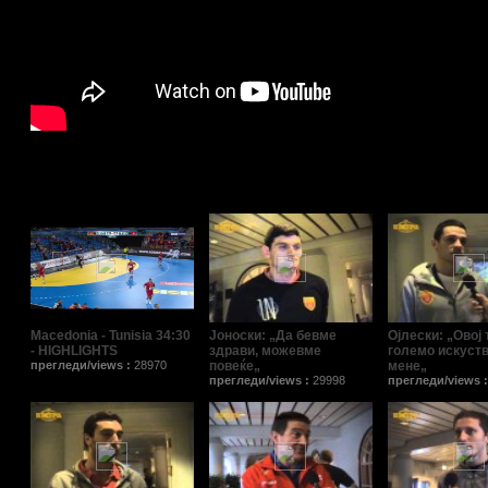
Поврзани видеа/Relat
Macedonia - Tunisia 34:30
Јоноски: „Да бевме
Ојлески: „Овој 
- HIGHLIGHTS
здрави, можевме
големо искуств
прегледи/views :
28970
повеќе„
мене„
прегледи/views :
29998
прегледи/views 