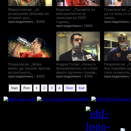
Миркуловски: „Ја
Каденас: „Пасијата на
Георгиевски: „
разигравме Шпанија во
мак-ракометот ја
да се игра со с
вториот дел„
запознав во 2009
првак„
прегледи/views :
30445
година„
прегледи/views 
прегледи/views :
29880
Пецаковски: „Мора
Андреј Голиќ: „Немате
Пецаковски: „У
многу да трчаме против
феноменален, но сепак
беа подобри од
исланѓаните„
имате одличен турнир„
сите сегменти„
прегледи/views :
30282
прегледи/views :
30342
прегледи/views 
Start
Prev
1
2
3
4
Next
End